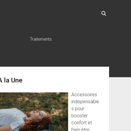
Traitements
ebar
A la Une
Accessoires
indispensable
s pour
booster
confort et
bien-être