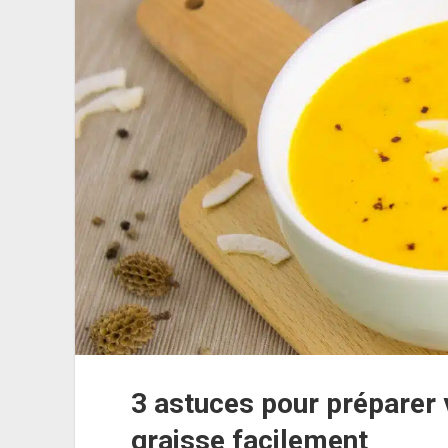
et
Bons
pour
la
Digestion
3 astuces pour préparer
graisse facilement