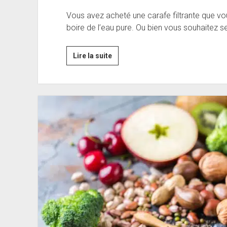
Vous avez acheté une carafe filtrante que vous
boire de l’eau pure. Ou bien vous souhaitez 
Comment
Lire la suite
fonctionne
la
carafe
filtrante
?