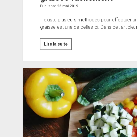
Published
26 mai 2019
Il existe plusieurs méthodes pour effectuer 
graisse est une de celles-ci. Dans cet articl
3
Lire la suite
astuces
pour
préparer
votre
soupe
mange-
graisse
facilement