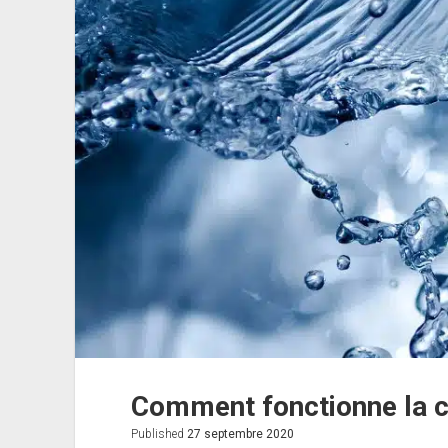
en
poudre
?
Comment fonctionne la ca
Published
27 septembre 2020