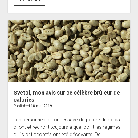
sur
le
chitosan,
le
complément
alimentaire
idéal
pour
perdre
du
poids
Svetol, mon avis sur ce célèbre brûleur de
calories
Published
18 mai 2019
Les personnes qui ont essayé de perdre du poids
diront et rediront toujours à quel point les régimes
qu’ils ont adoptés ont été décevants. De…