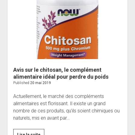
Konjac,
allié
de
taille
pour
affiner
sa
silhouette
Avis sur le chitosan, le complément
alimentaire idéal pour perdre du poids
Published
20 mai 2019
Actuellement, le marché des compléments
alimentaires est florissant. Il existe un grand
nombre de ces produits, qu’ils soient chimiques ou
naturels, mis en avant par…
Avis
Lire la suite