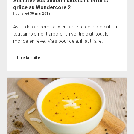
Sculptez vos abdominaux sans efforts
grâce au Wondercore 2
Published
30 mai 2019
Avoir des abdominaux en tablette de chocolat ou
tout simplement arborer un ventre plat, tout le
monde en rêve. Mais pour cela, il faut faire…
Sculptez
Lire la suite
vos
abdominaux
sans
efforts
grâce
au
Wondercore
2