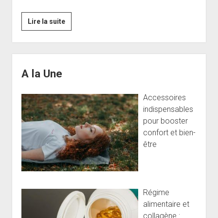
Svetol,
Lire la suite
mon
avis
sur
Sidebar
ce
A la Une
célèbre
brûleur
Accessoires
de
indispensables
calories
pour booster
confort et bien-
être
Régime
alimentaire et
collagène :