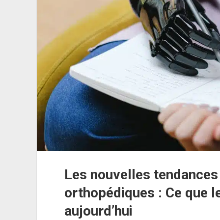
et
bonnes
pratiques
Les nouvelles tendances 
orthopédiques : Ce que l
aujourd’hui