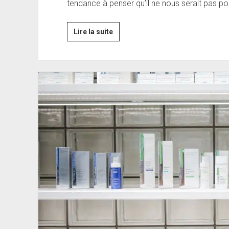
tendance à penser qu’il ne nous serait pas po
2
Lire la suite
recettes
de
sorbets
diététiques
à
savourer