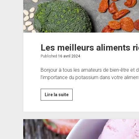
Les meilleurs aliments r
Published
16 avril 2024
Bonjour à tous les amateurs de bien-être et d
l’importance du potassium dans votre alimen
Les
Lire la suite
meilleurs
aliments
riches
en
potassium