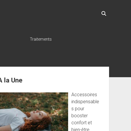
Traitements
ebar
A la Une
Accessoires
indispensable
s pour
booster
confort et
bien-être