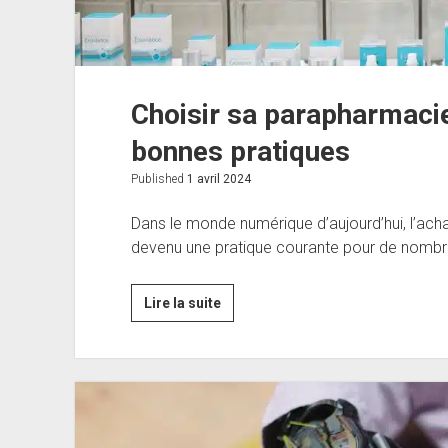
Choisir sa parapharmacie 
bonnes pratiques
Published
1 avril 2024
Dans le monde numérique d’aujourd’hui, l’ach
devenu une pratique courante pour de nombr
Choisir
Lire la suite
sa
parapharmacie
en
ligne
:
Conseils