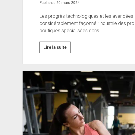
Published
20 mars 2024
Les progrès technologiques et les avancées
considérablement façonné l’industrie des pro
boutiques spécialisées dans…
Les
Lire la suite
nouvelles
tendances
en
matière
de
produits
orthopédiques
:
Ce
que
les
boutiques