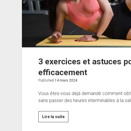
proposent
aujourd’hui
3 exercices et astuces po
efficacement
Published
14 mars 2024
Vous êtes-vous déjà demandé comment obteni
sans passer des heures interminables à la sal
3
Lire la suite
exercices
et