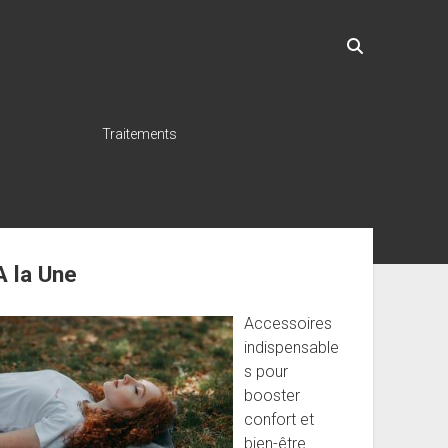
Traitements
ebar
A la Une
Accessoires
indispensable
s pour
booster
confort et
bien-être