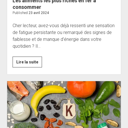
Les aliments les plus riches en fer à
consommer
Published
23 avril 2024
Cher lecteur, avez-vous déjà ressenti une sensation
de fatigue persistante ou remarqué des signes de
faiblesse et de manque d’énergie dans votre
quotidien ? Il…
Les
Lire la suite
aliments
les
plus
riches
en
fer
à
consommer