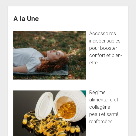
parapharmacie
en
Sidebar
ligne
A la Une
:
Conseils
Accessoires
et
indispensables
bonnes
pour booster
pratiques
confort et bien-
être
Régime
alimentaire et
collagène :
peau et santé
renforcées