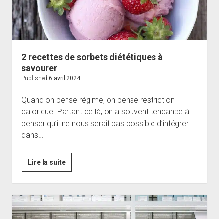
2 recettes de sorbets diététiques à
savourer
Published
6 avril 2024
Quand on pense régime, on pense restriction
calorique. Partant de là, on a souvent tendance à
penser qu’il ne nous serait pas possible d’intégrer
dans…
2
Lire la suite
recettes
de
sorbets
diététiques