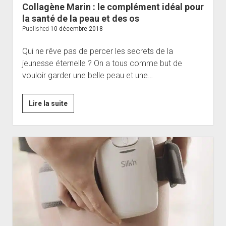
Collagène Marin : le complément idéal pour
la santé de la peau et des os
Published
10 décembre 2018
Qui ne rêve pas de percer les secrets de la
jeunesse éternelle ? On a tous comme but de
vouloir garder une belle peau et une…
Collagène
Lire la suite
Marin
:
le
complément
idéal
pour
la
santé
de
la