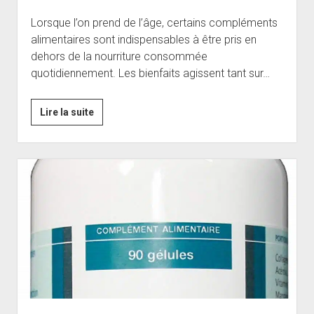
Lorsque l’on prend de l’âge, certains compléments
alimentaires sont indispensables à être pris en
dehors de la nourriture consommée
quotidiennement. Les bienfaits agissent tant sur…
Omega
Lire la suite
3
(huile
d’algue)
:
un
excellent
complément
pour
une
santé
améliorée