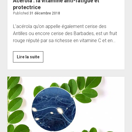
Acérola : la vitamine anti-fatigue et
protectrice
Published
31 décembre 2018
L’acérola qu’on appelle également cerise des
Antilles ou encore cerise des Barbades, est un fruit
rouge réputé par sa richesse en vitamine C et en…
Acérola
Lire la suite
:
la
vitamine
anti-
fatigue
et
protectrice