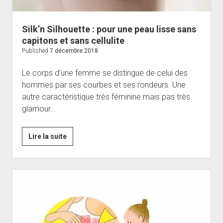
peau
et
Silk’n Silhouette : pour une peau lisse sans
des
capitons et sans cellulite
os
Published
7 décembre 2018
Le corps d’une femme se distingue de celui des
hommes par ses courbes et ses rondeurs. Une
autre caractéristique très féminine mais pas très
glamour…
Silk’n
Lire la suite
Silhouette
:
pour
une
peau
lisse
sans