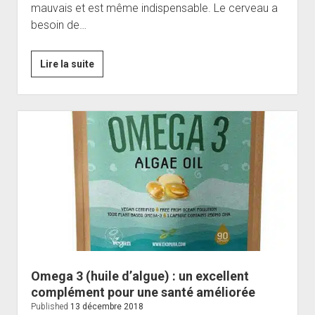
mauvais et est même indispensable. Le cerveau a
besoin de…
CholeSURE
Lire la suite
:
un
complément
alimentaire
contre
le
mauvais
cholestérol
Omega 3 (huile d’algue) : un excellent
complément pour une santé améliorée
Published
13 décembre 2018