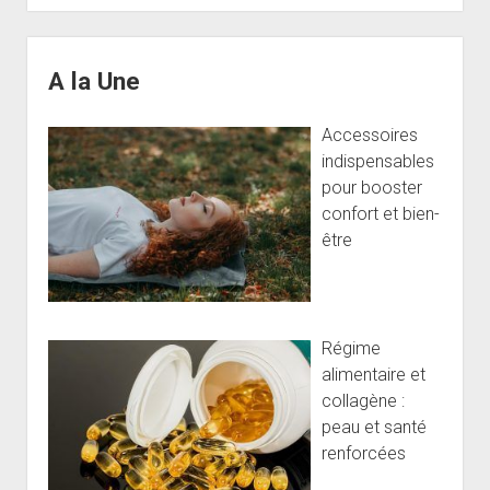
ce
publications
wrap
Sidebar
minceur
A la Une
à
l’argile
Accessoires
indispensables
pour booster
confort et bien-
être
Régime
alimentaire et
collagène :
peau et santé
renforcées