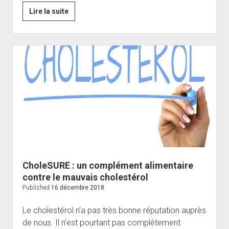
Super
Lire la suite
Detox
:
un
puissant
antioxydant
composé
de
superaliments
CholeSURE : un complément alimentaire
contre le mauvais cholestérol
Published
16 décembre 2018
Le cholestérol n’a pas très bonne réputation auprès
de nous. Il n’est pourtant pas complètement