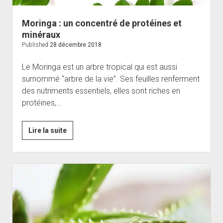
Moringa : un concentré de protéines et
minéraux
Published
28 décembre 2018
Le Moringa est un arbre tropical qui est aussi
surnommé “arbre de la vie”. Ses feuilles renferment
des nutriments essentiels, elles sont riches en
protéines,…
Moringa
Lire la suite
:
un
concentré
de
protéines
et
minéraux