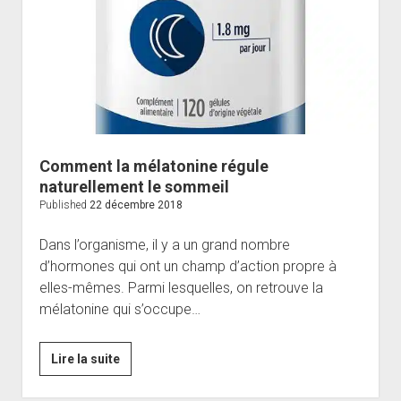
aide
à
favoriser
la
digestion
Comment la mélatonine régule
naturellement le sommeil
Published
22 décembre 2018
Dans l’organisme, il y a un grand nombre
d’hormones qui ont un champ d’action propre à
elles-mêmes. Parmi lesquelles, on retrouve la
mélatonine qui s’occupe…
Comment
Lire la suite
la
mélatonine