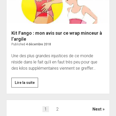
capitons
et
sans
cellulite
Kit Fango : mon avis sur ce wrap minceur à
l’argile
Published
4 décembre 2018
Une des plus grandes injustices de ce monde
réside dans le fait qu’il en faut très peu pour que
des kilos supplémentaires viennent se greffer…
Kit
Lire la suite
Fango
:
mon
avis
Pagination
1
2
Next
sur
des