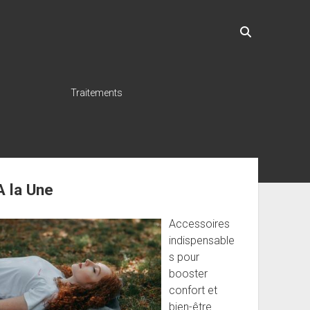
Traitements
ebar
A la Une
Accessoires
indispensable
s pour
booster
confort et
bien-être