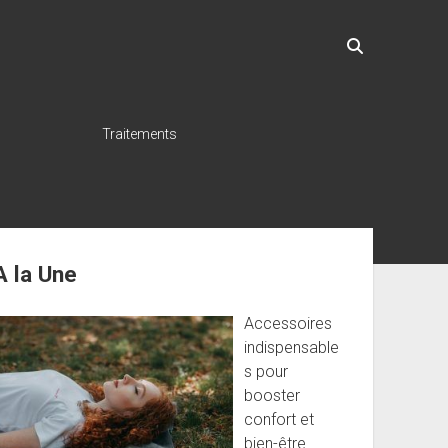
Traitements
ebar
A la Une
Accessoires
indispensable
s pour
booster
confort et
bien-être