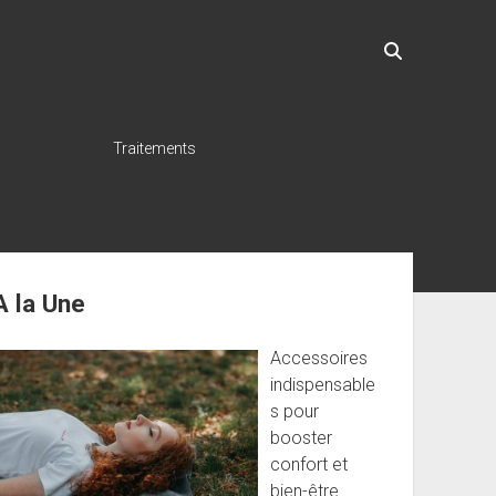
Traitements
ebar
A la Une
Accessoires
indispensable
s pour
booster
confort et
bien-être